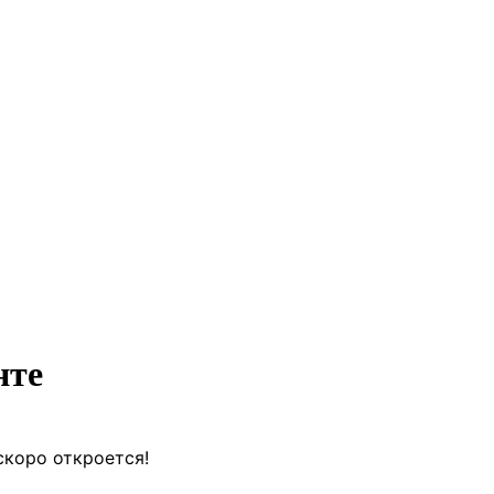
нте
скоро откроется!