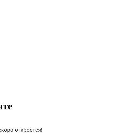
нте
скоро откроется!