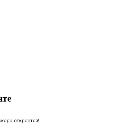
нте
скоро откроется!