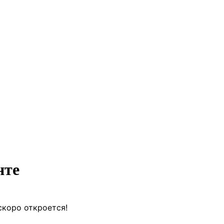
нте
скоро откроется!