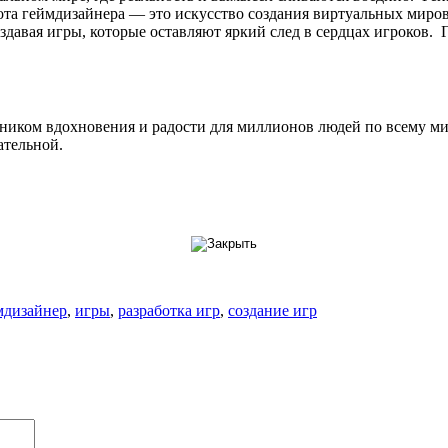
та геймдизайнера — это искусство создания виртуальных миров, 
здавая игры, которые оставляют яркий след в сердцах игроков.
иком вдохновения и радости для миллионов людей по всему миру
ательной.
мдизайнер
,
игры
,
разработка игр
,
создание игр