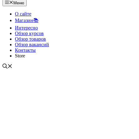
Меню
О сайте
Магазин📚
Интересно
Обзор курсов
Обзор товаров
Обзор вакансий
Контакты
Store