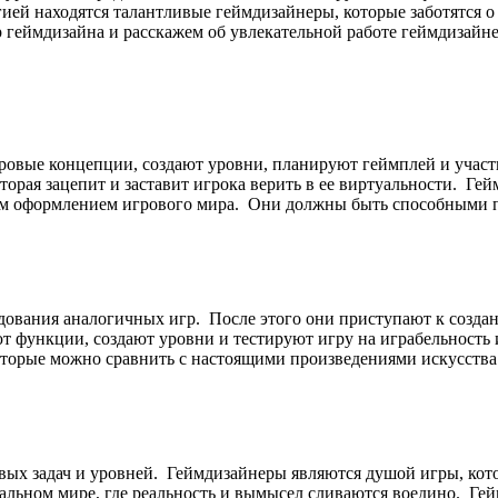
гией находятся талантливые геймдизайнеры, которые заботятся 
 геймдизайна и расскажем об увлекательной работе геймдизайне
овые концепции, создают уровни, планируют геймплей и участву
орая зацепит и заставит игрока верить в ее виртуальности. Ге
ым оформлением игрового мира. Они должны быть способными п
ования аналогичных игр. После этого они приступают к создан
т функции, создают уровни и тестируют игру на играбельность 
которые можно сравнить с настоящими произведениями искусств
ровых задач и уровней. Геймдизайнеры являются душой игры, к
альном мире, где реальность и вымысел сливаются воедино. Ге