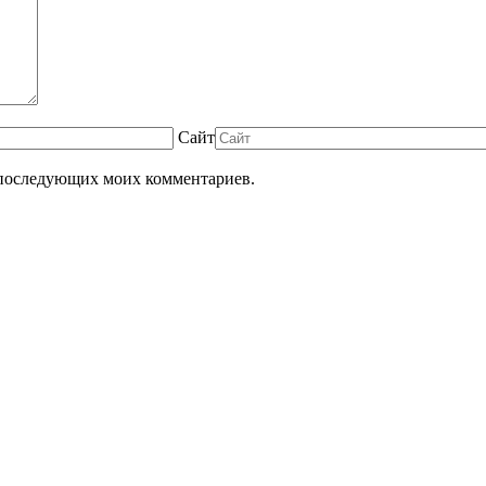
Сайт
ля последующих моих комментариев.