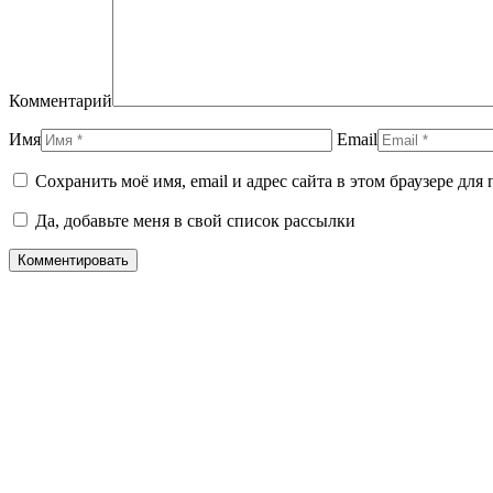
Комментарий
Имя
Email
Сохранить моё имя, email и адрес сайта в этом браузере д
Да, добавьте меня в свой список рассылки