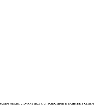
ские миры, столкнуться с опасностями и испытать самые