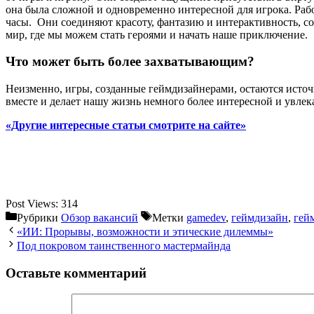
она была сложной и одновременно интересной для игрока. Рабо
часы. Они соединяют красоту, фантазию и интерактивность, со
мир, где мы можем стать героями и начать наше приключение.
Что может быть более захватывающим?
Неизменно, игры, созданные геймдизайнерами, остаются источн
вместе и делает нашу жизнь немного более интересной и увлек
«Другие интересные статьи смотрите на сайте»
Post Views:
314
Рубрики
Обзор вакансий
Метки
gamedev
,
геймдизайн
,
гей
«ИИ: Прорывы, возможности и этические дилеммы»
Под покровом таинственного мастермайнда
Оставьте комментарий