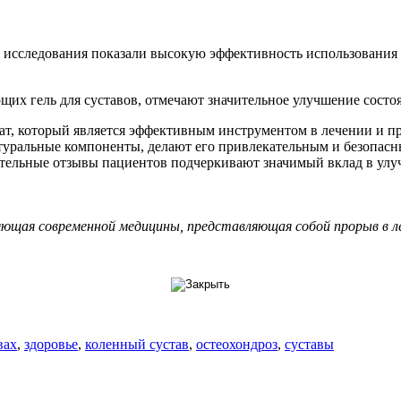
следования показали высокую эффективность использования ге
 гель для суставов, отмечают значительное улучшение состоян
т, который является эффективным инструментом в лечении и пр
атуральные компоненты, делают его привлекательным и безопас
тельные отзывы пациентов подчеркивают значимый вклад в улуч
ляющая современной медицины, представляющая собой прорыв в л
вах
,
здоровье
,
коленный сустав
,
остеохондроз
,
суставы