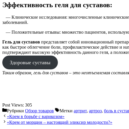
Эффективность геля для суставов:
— Клинические исследования: многочисленные клинические ис
заболеваний.
— Положительные отзывы: множество пациентов, использующих
Гель для суставов
представляет собой инновационный препара
как быстрое облегчение боли, профилактическое действие и н
подтверждают высокую эффективность данного геля, а положи
Здоровые суставы
Таким образом, гель для суставов – это неотъемлемая состав
Post Views:
305
Рубрики
Обзор товаров
Метки
артрит
,
артроз
,
боль в суста
«Крем в борьбе с варикозом»
«Крем от морщин – настоящий эликсир молодости?»