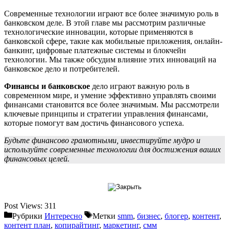
Современные технологии играют все более значимую роль в
банковском деле. В этой главе мы рассмотрим различные
технологические инновации, которые применяются в
банковской сфере, такие как мобильные приложения, онлайн-
банкинг, цифровые платежные системы и блокчейн
технологии. Мы также обсудим влияние этих инноваций на
банковское дело и потребителей.
Финансы и банковское
дело играют важную роль в
современном мире, и умение эффективно управлять своими
финансами становится все более значимым. Мы рассмотрели
ключевые принципы и стратегии управления финансами,
которые помогут вам достичь финансового успеха.
Будьте финансово грамотными, инвестируйте мудро и
используйте современные технологии для достижения ваших
финансовых целей.
Post Views:
311
Рубрики
Интересно
Метки
smm
,
бизнес
,
блогер
,
контент
,
контент план
,
копирайтинг
,
маркетинг
,
смм