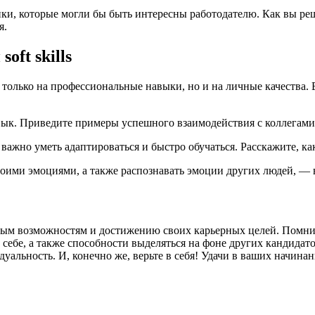
ики, которые могли бы быть интересны работодателю. Как вы р
я.
oft skills
олько на профессиональные навыки, но и на личные качества. Ва
вык. Приведите примеры успешного взаимодействия с коллегами
важно уметь адаптироваться и быстро обучаться. Расскажите, ка
оими эмоциями, а также распознавать эмоции других людей, — 
овым возможностям и достижению своих карьерных целей. Помнит
 себе, а также способности выделяться на фоне других кандида
альность. И, конечно же, верьте в себя! Удачи в ваших начинан