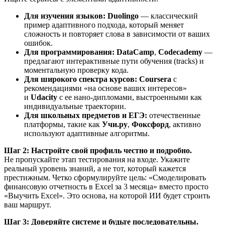
Для изучения языков:
Duolingo
— классический
пример адаптивного подхода, который меняет
сложность и повторяет слова в зависимости от ваших
ошибок.
Для программирования:
DataCamp
,
Codecademy
—
предлагают интерактивные пути обучения (tracks) и
моментальную проверку кода.
Для широкого спектра курсов:
Coursera
с
рекомендациями «на основе ваших интересов»
и
Udacity
с ее нано-дипломами, выстроенными как
индивидуальные траектории.
Для школьных предметов и ЕГЭ:
отечественные
платформы, такие как
Учи.ру
,
Фоксфорд
, активно
используют адаптивные алгоритмы.
Шаг 2: Настройте свой профиль честно и подробно.
Не пропускайте этап тестирования на входе. Укажите
реальный уровень знаний, а не тот, который кажется
престижным. Четко сформулируйте цель: «Смоделировать
финансовую отчетность в Excel за 3 месяца» вместо просто
«Выучить Excel». Это основа, на которой ИИ будет строить
ваш маршрут.
Шаг 3: Доверяйте системе и будьте последовательны.