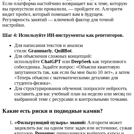
Если платформа настойчиво возвращает вас к теме, которую
вы пропустили или провалили, — пройдите ее. Алгоритм
видит пробел, который помешает вам в будущем.
Регулярность занятий — ключевой фактор для точной
настройки.
Шаг 4: Используйте ИИ-инструменты как репетиторов.
Для написания текстов и анализа
стиля:
Grammarly
,
QuillBot
.
Для объяснения сложных концепций:
используйте
ChatGPT
или
DeepSeek
как терпеливого
собеседника. Задайте вопрос: «Объясни квантовую
запутанность так, как если бы мне было 10 лет», а затем
«Теперь объясни с математическими деталями для
студента-физика».
Для структурирования обучения: попросите нейросеть
составить для вас учебный план на неделю или месяц по
выбранной теме с ресурсами и контрольными точками.
Какие есть риски и подводные камни?
«Фильтрующий пузырь» знаний:
Алгоритм может
зациклить вас на одном типе задач или источнике, сужая
кругозор.
Решение:
периодически выбирать курсы и