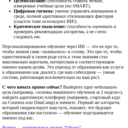
Целеполагание:
способность ставить четкие,
измеримые учебные цели (по SMART).
Цифровая гигиена:
умение управлять вниманием в
среде, полной адаптивных отвлекающих факторов
(соцсети тоже используют ИИ!).
Критическое мышление:
способность оценивать и
проверять рекомендации алгоритма, а не слепо
следовать им.
Персонализированное обучение через ИИ — это не про то,
чтобы знания сами «заливались» в голову. Это про то, чтобы
единственный в своем роде путь к этим знаниям стал
максимально коротким, интересным и соответствующим
именно вашим целям. Это переход от образования как услуги
к образованию как диалогу, где ваш собеседник — умная
система, работающая исключительно на ваш рост.
С чего начать прямо сейчас?
Выберите одну небольшую
цель (например, «основы машинного обучения за 2 недели»),
найдите адаптивную платформу (например, стартовый курс
на Coursera или DataCamp) и начните. Первый же алгоритм,
который скорректирует ваш путь, покажет, что будущее
образования уже наступило — обучение подстраивается
именно под вас.
Разное — интересное в студии “Vilvora”