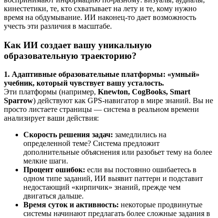
кинестетики, те, кто схватывает на лету и те, кому нужно
время на обдумывание. ИИ наконец-то дает возможность
учесть эти различия в масштабе.
Как ИИ создает вашу уникальную
образовательную траекторию?
1. Адаптивные образовательные платформы: «умный»
учебник, который чувствует вашу усталость.
Эти платформы (например,
Knewton, CogBooks, Smart
Sparrow
) действуют как GPS-навигатор в мире знаний. Вы не
просто листаете страницы — система в реальном времени
анализирует ваши действия:
Скорость решения задач:
замедлились на
определенной теме? Система предложит
дополнительные объяснения или разобьет тему на более
мелкие шаги.
Процент ошибок:
если вы постоянно ошибаетесь в
одном типе заданий, ИИ выявит паттерн и подставит
недостающий «кирпичик» знаний, прежде чем
двигаться дальше.
Время суток и активность:
некоторые продвинутые
системы начинают предлагать более сложные задания в