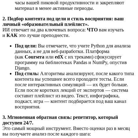
часы вашей пиковой продуктивности и закрепляют
материал в менее активные периоды.
2. Подбор контента под цели и стиль восприятия: ваш
личный «образовательный плейлист».
ИИ отвечает на два ключевых вопроса:
ЧТО
вам изучать
и
КАК
это лучше преподнести.
Под цели:
Вы отмечаете, что учите Python для анализа
данных, а не для веб-разработки. Платформа
(как
Coursera
или
edX
с их треками) сфокусирует
программу на библиотеках Pandas и NumPy, опустив
Django.
Под стиль:
Алгоритмы анализируют, после какого типа
контента вы успешнее всего проходите тесты. Если
после интерактивных симуляций — их будет больше.
Если после коротких лекций от экспертов — система
составит плейлист из видео. Текст, инфографика,
подкаст, игра — контент подбирается под ваш канал
восприятия.
3. Мгновенная обратная связь: репетитор, который
доступен 24/7.
Это самый мощный инструмент. Вместо оценки раз в месяц
вы получаете анализ после каждого шага: