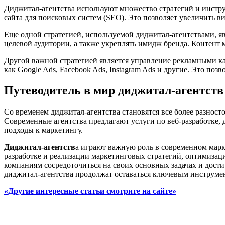
Диджитал-агентства используют множество стратегий и инстру
сайта для поисковых систем (SEO). Это позволяет увеличить ви
Еще одной стратегией, используемой диджитал-агентствами, я
целевой аудитории, а также укреплять имидж бренда. Контент 
Другой важной стратегией является управление рекламными к
как Google Ads, Facebook Ads, Instagram Ads и другие. Это п
Путеводитель в мир диджитал-агентств
Со временем диджитал-агентства становятся все более разнос
Современные агентства предлагают услуги по веб-разработке,
подходы к маркетингу.
Диджитал-агентств
а играют важную роль в современном марк
разработке и реализации маркетинговых стратегий, оптимизац
компаниям сосредоточиться на своих основных задачах и дос
диджитал-агентства продолжат оставаться ключевым инструме
«Другие интересные статьи смотрите на сайте»