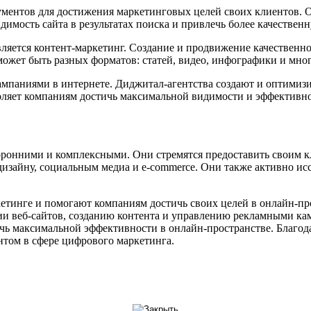
ментов для достижения маркетинговых целей своих клиентов. О
димость сайта в результатах поиска и привлечь более качествен
вляется контент-маркетинг. Создание и продвижение качественн
может быть разных форматов: статей, видео, инфографики и мног
ампаниями в интернете. Диджитал-агентства создают и оптимиз
озволяет компаниям достичь максимальной видимости и эффектив
торонними и комплексными. Они стремятся предоставить своим к
 дизайну, социальным медиа и e-commerce. Они также активно 
етинге и помогают компаниям достичь своих целей в онлайн-пр
ии веб-сайтов, созданию контента и управлению рекламными ка
тичь максимальной эффективности в онлайн-пространстве. Благо
нтом в сфере цифрового маркетинга.