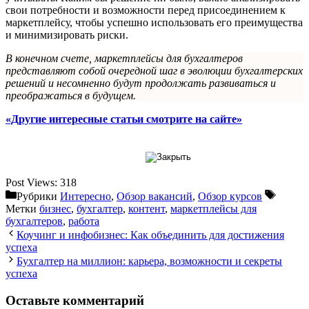
свои потребности и возможности перед присоединением к
маркетплейсу, чтобы успешно использовать его преимущества
и минимизировать риски.
В конечном счете, маркетплейсы для бухгалтеров
представляют собой очередной шаг в эволюции бухгалтерских
решений и несомненно будут продолжать развиваться и
преображаться в будущем.
«Другие интересные статьи смотрите на сайте»
Post Views:
318
Рубрики
Интересно
,
Обзор вакансий
,
Обзор курсов
Метки
бизнес
,
бухгалтер
,
контент
,
маркетплейсы для
бухгалтеров
,
работа
Коучинг и инфобизнес: Как объединить для достижения
успеха
Бухгалтер на миллион: карьера, возможности и секреты
успеха
Оставьте комментарий