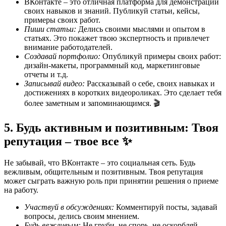
ВКонтакте – это отличная платформа для демонстрации
своих навыков и знаний. Публикуй статьи, кейсы,
примеры своих работ.
Пиши статьи:
Делись своими мыслями и опытом в
статьях. Это покажет твою экспертность и привлечет
внимание работодателей.
Создавай портфолио:
Опубликуй примеры своих работ:
дизайн-макеты, программный код, маркетинговые
отчеты и т.д.
Записывай видео:
Рассказывай о себе, своих навыках и
достижениях в коротких видеороликах. Это сделает тебя
более заметным и запоминающимся. 🎬
5. Будь активным и позитивным: Твоя
репутация – твое все ✨
Не забывай, что ВКонтакте – это социальная сеть. Будь
вежливым, общительным и позитивным. Твоя репутация
может сыграть важную роль при принятии решения о приеме
на работу.
Участвуй в обсуждениях:
Комментируй посты, задавай
вопросы, делись своим мнением.
Будь вежливым:
Не груби, не спорь, не оскорбляй