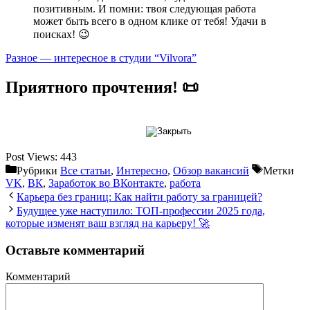
позитивным. И помни: твоя следующая работа
может быть всего в одном клике от тебя! Удачи в
поисках! 😉
Разное — интересное в студии “Vilvora”
Приятного прочтения! 📜
Post Views:
443
Рубрики
Все статьи
,
Интересно
,
Обзор вакансий
Метки
VK
,
ВК
,
Заработок во ВКонтакте
,
работа
Карьера без границ: Как найти работу за границей?
Будущее уже наступило: ТОП-профессии 2025 года,
которые изменят ваш взгляд на карьеру! 🚀
Оставьте комментарий
Комментарий