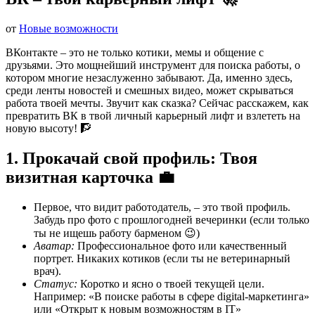
от
Новые возможности
ВКонтакте – это не только котики, мемы и общение с
друзьями. Это мощнейший инструмент для поиска работы, о
котором многие незаслуженно забывают. Да, именно здесь,
среди ленты новостей и смешных видео, может скрываться
работа твоей мечты. Звучит как сказка? Сейчас расскажем, как
превратить ВК в твой личный карьерный лифт и взлететь на
новую высоту! 🧗
1. Прокачай свой профиль: Твоя
визитная карточка 💼
Первое, что видит работодатель, – это твой профиль.
Забудь про фото с прошлогодней вечеринки (если только
ты не ищешь работу барменом 😉)
Аватар:
Профессиональное фото или качественный
портрет. Никаких котиков (если ты не ветеринарный
врач).
Статус:
Коротко и ясно о твоей текущей цели.
Например: «В поиске работы в сфере digital-маркетинга»
или «Открыт к новым возможностям в IT»